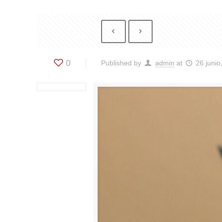
0
Published by
admin
at
26 junio